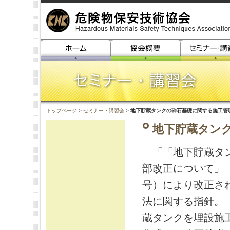
トップページ
>
セミナー・講習会
>
地下貯蔵タンクの砕石基礎に関する施工管
地下貯蔵タン
「「地下貯蔵タン
部改正について」
号）により改正さ
法に関する指針。
蔵タンクを埋設施