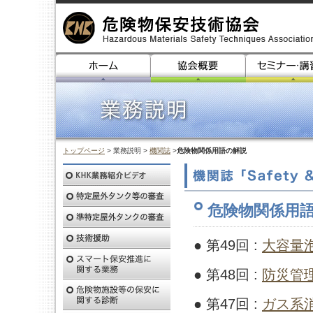
トップページ
> 業務説明 >
機関誌
>
危険物関係用語の解説
危険物関係用
● 第49回 :
大容量
● 第48回 :
防災管
● 第47回 :
ガス系