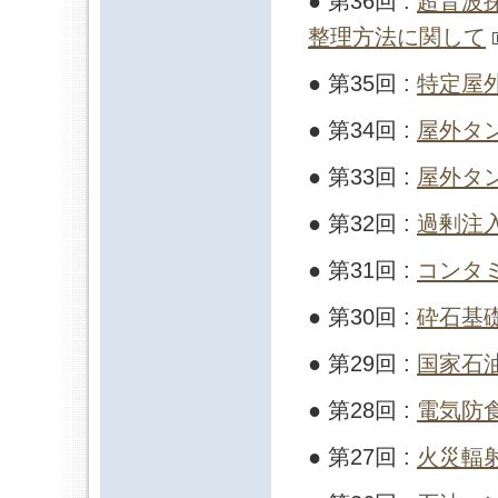
● 第36回 :
超音波
整理方法に関して
● 第35回 :
特定屋
● 第34回 :
屋外タ
● 第33回 :
屋外タ
● 第32回 :
過剰注
● 第31回 :
コンタ
● 第30回 :
砕石基礎
● 第29回 :
国家石
● 第28回 :
電気防
● 第27回 :
火災輻