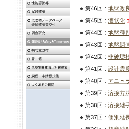
● 第46回 :
地盤改
● 第45回 :
液状化
● 第44回 :
地盤種
● 第43回 :
地盤調
● 第42回 :
非破壊
● 第41回 :
設計震
● 第40回 :
アニュ
● 第39回 :
溶接方
● 第38回 :
溶接継
● 第37回 :
個別延