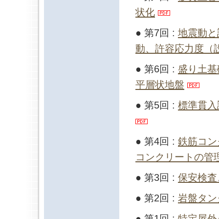
状化
● 第7回 :
地震動と
動、許容応力度（
● 第6回 :
盛り土基
平層状地盤
● 第5回 :
標準貫入
● 第4回 :
鉄筋コン
コンクリートの管
● 第3回 :
保安検査
● 第2回 :
岩盤タン
● 第1回 :
特定屋外