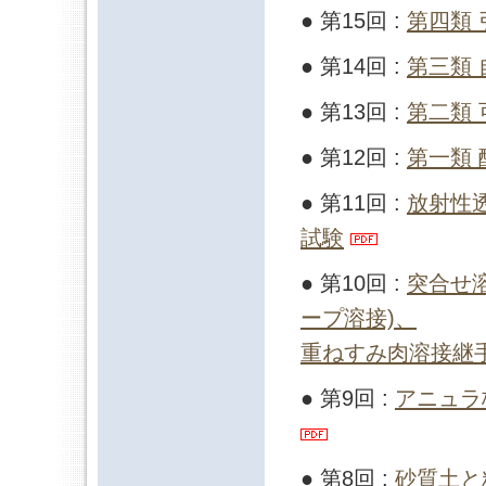
● 第15回 :
第四類
● 第14回 :
第三類
● 第13回 :
第二類
● 第12回 :
第一類
● 第11回 :
放射性
試験
● 第10回 :
突合せ
ープ溶接)、
重ねすみ肉溶接継
● 第9回 :
アニュラ
● 第8回 :
砂質土と